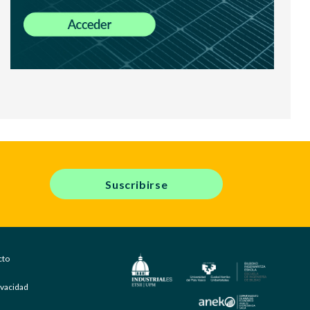
Suscribirse
cto
rivacidad