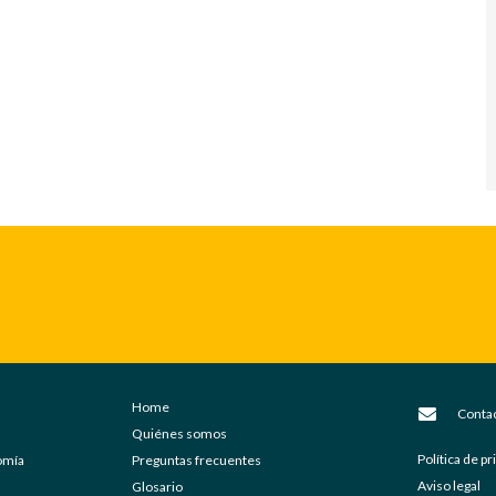
Home
Conta
Quiénes somos
Política de p
nomía
Preguntas frecuentes
Aviso legal
Glosario