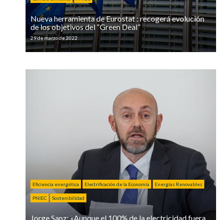
Nueva herramienta de Eurostat : recogerá evolución
de los objetivos del “Green Deal”
29 de marzo de 2022
Eficiencia energética
Electrificación de la Economía
Energías Renovables
PNIEC
Sostenibilidad
Jorge Sanz: «Aunque el 100% de la electricidad fuera