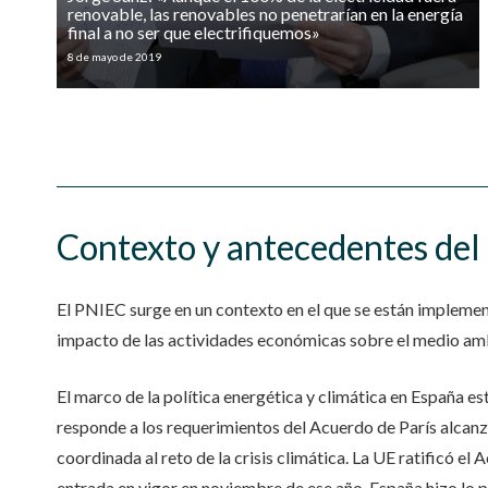
renovable, las renovables no penetrarían en la energía
final a no ser que electrifiquemos»
8 de mayo de 2019
Contexto y antecedentes de
El PNIEC surge en un contexto en el que se están implemen
impacto
de las actividades económicas
sobre el medio am
El marco de la política energética y climática en España e
responde a los requerimientos del Acuerdo de París alcanz
coordinada al reto de la crisis climática. La UE ratificó el
entrada en vigor en
noviembre de ese año. España hizo lo 