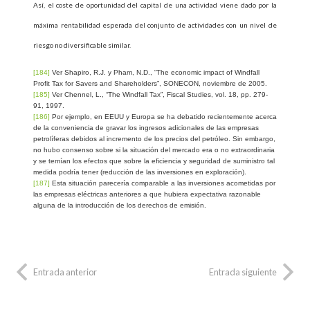
Así, el coste de oportunidad del capital de una actividad viene dado por la
máxima rentabilidad esperada del conjunto de actividades con un nivel de
riesgo no diversificable similar.
[184]
Ver Shapiro, R.J. y Pham, N.D., “The economic impact of Windfall
Profit Tax for Savers and Shareholders”, SONECON, noviembre de 2005.
[185]
Ver Chennel, L., “The Windfall Tax”, Fiscal Studies, vol. 18, pp. 279-
91, 1997.
[186]
Por ejemplo, en EEUU y Europa se ha debatido recientemente acerca
de la conveniencia de gravar los ingresos adicionales de las empresas
petrolíferas debidos al incremento de los precios del petróleo. Sin embargo,
no hubo consenso sobre si la situación del mercado era o no extraordinaria
y se temían los efectos que sobre la eficiencia y seguridad de suministro tal
medida podría tener (reducción de las inversiones en exploración).
[187]
Esta situación parecería comparable a las inversiones acometidas por
las empresas eléctricas anteriores a que hubiera expectativa razonable
alguna de la introducción de los derechos de emisión.
Entrada anterior
Entrada siguiente