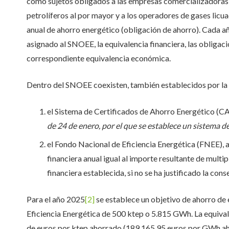
como sujetos obligados a las empresas comercializadoras 
petrolíferos al por mayor y a los operadores de gases licua
anual de ahorro energético (obligación de ahorro). Cada año
asignado al SNOEE, la equivalencia financiera, las obligac
correspondiente equivalencia económica.
Dentro del SNOEE coexisten, también establecidos por la
el Sistema de Certificados de Ahorro Energético (C
de 24 de enero, por el que se establece un sistema d
el Fondo Nacional de Eficiencia Energética (FNEE), a
financiera anual igual al importe resultante de multip
financiera establecida, si no se ha justificado la co
Para el año 2025
[2]
se establece un objetivo de ahorro de 
Eficiencia Energética de 500 ktep o 5.815 GWh. La equivale
de euros por ktep ahorrado (189.165,95 euros por GWh ah