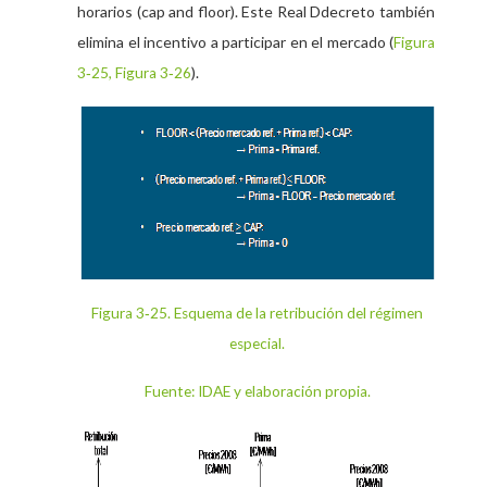
horarios (
cap and floor
). Este Real Ddecreto también
elimina el incentivo a participar en el mercado (
Figura
).
3‑25, Figura 3‑26
Figura 3‑25. Esquema de la retribución del régimen
especial.
Fuente: IDAE y elaboración propia.