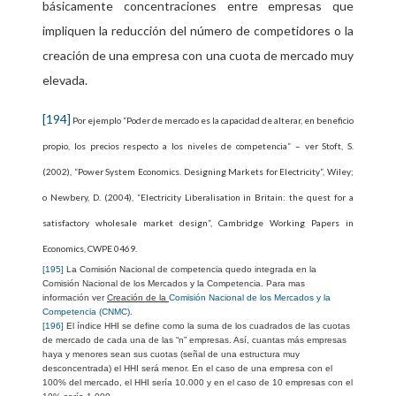
básicamente concentraciones entre empresas que
impliquen la reducción del número de competidores o la
creación de una empresa con una cuota de mercado muy
elevada.
[194]
Por ejemplo “
Poder de mercado es la capacidad de alterar, en beneficio
propio, los precios respecto a los niveles de competencia
” – ver Stoft, S.
(2002), “
Power System Economics.
Designing Markets for Electricity
”, Wiley;
o Newbery, D. (2004), “
Electricity Liberalisation in Britain: the quest for a
satisfactory wholesale market design
”, Cambridge Working Papers in
Economics, CWPE 0469.
[195]
La Comisión Nacional de competencia quedo integrada en la
Comisión Nacional de los Mercados y la Competencia. Para mas
información ver
Creación de la
Comisión Nacional de los Mercados y la
Competencia (CNMC)
.
[196]
El índice HHI se define como la suma de los cuadrados de las cuotas
de mercado de cada una de las “n” empresas. Así, cuantas más empresas
haya y menores sean sus cuotas (señal de una estructura muy
desconcentrada) el HHI será menor. En el caso de una empresa con el
100% del mercado, el HHI sería 10.000 y en el caso de 10 empresas con el