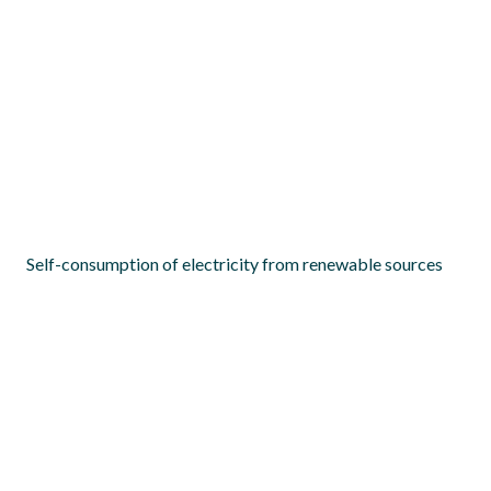
Achieving a cost-competitive offshore wind power
industry: What is the most effective policy framework?
Synergies between renewable energy and energy
efficiency