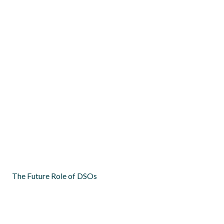
The Scissors Effect: How structural trends and
government intervention are damaging major European
electricity companies and affecting consumers