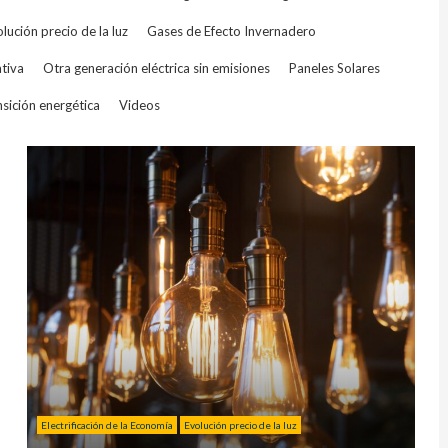
lución precio de la luz
Gases de Efecto Invernadero
tiva
Otra generación eléctrica sin emisiones
Paneles Solares
sición energética
Videos
Electrificación de la Economía
Evolución precio de la luz