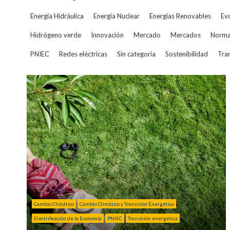
Energía Hidráulica
Energía Nuclear
Energías Renovables
Evo
Hidrógeno verde
Innovación
Mercado
Mercados
Norma
PNIEC
Redes eléctricas
Sin categoría
Sostenibilidad
Tran
Cambio Climático
Cambio Climático y Transición Energética
Electrificación de la Economía
PNIEC
Transición energética