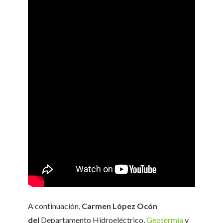
A continuación,
Carmen López Ocón
del
Departamento Hidroeléctrico,
Geotermia
y