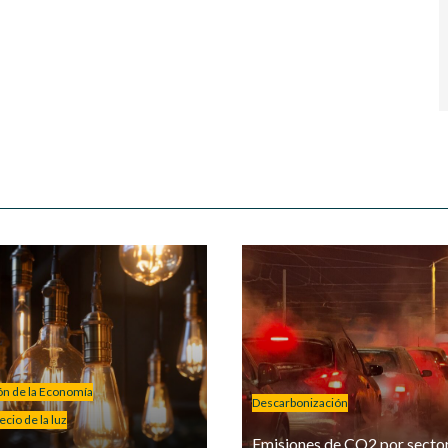
ión de la Economía
Descarbonización
cio de la luz
Emisiones de CO2 por secto