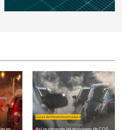
Gases de Efecto Invernadero
res en
Así se reparten las emisiones de CO2