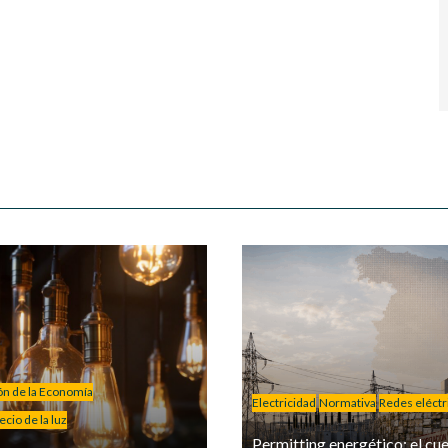
ión de la Economía
Electricidad
Normativa
Redes eléctr
cio de la luz
Permitting energético: el cue