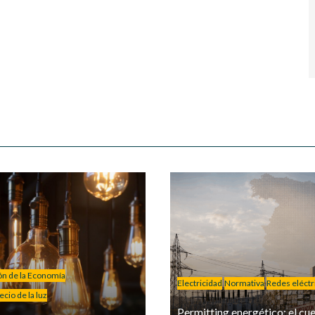
ión de la Economía
Electricidad
Normativa
Redes eléctr
cio de la luz
Permitting energético: el cue