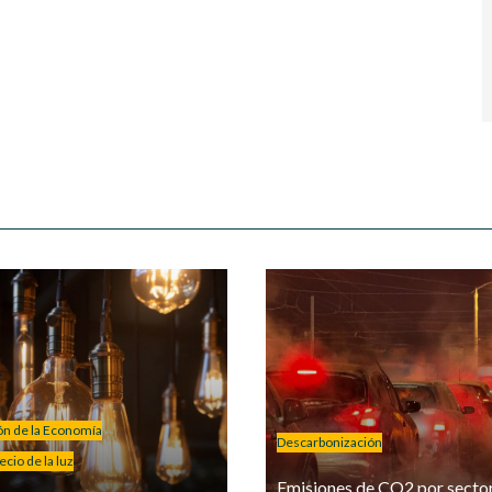
ión de la Economía
Descarbonización
cio de la luz
Emisiones de CO2 por secto