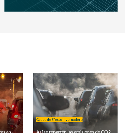
Gases de Efecto Invernadero
res en
Así se reparten las emisiones de CO2