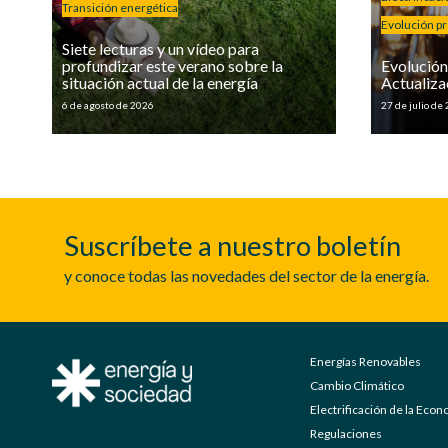
Transición energética
Evolución pre
Siete lecturas y un vídeo para
profundizar este verano sobre la
Evolución 
situación actual de la energía
Actualiza
6 de agosto de 2026
27 de julio de
Suscríbete a nuestro boletín
y conoce todas las novedades del sector de la energía.
Energías Renovables
Cambio Climático
Electrificación de la Eco
Regulaciones