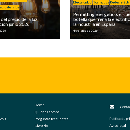
Electricidad
Normativa
Redes eléctr
cio de la luz
Permitting energético: el cue
del precio de la luz |
botella que frena la electrifi
ción junio 2026
la industria en España
 2026
4 de junio de 2026
Home
Conta
Quiénes somos
Política de p
nomía
Preguntas frecuentes
Aviso legal
Glosario