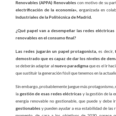
Renovables (APPA) Renovables
con motivo de su part
electrificación de la economía», o
rganizada en colab
Industriales de la Politécnica de Madrid.
¿Qué papel van a desempeñar las redes eléctricas 
renovables en el consumo final?
Las redes jugarán un papel protagonista,
es decir,
demostrado que es capaz de dar los niveles de de
se deberán adaptar al
nuevo paradigma
que es el ir ha
que sustituir la generación fósil que tenemos en la actua
Sin embargo, probablemente juegue más protagonismo, no t
la
gestión de esas redes eléctricas
y la gestión de la
energía renovable no gestionable, que puede y debe 
gestionables
y pueden ayudar a esa estabilidad de las re
momento, de cara a los objetivos de 2030, parece qu