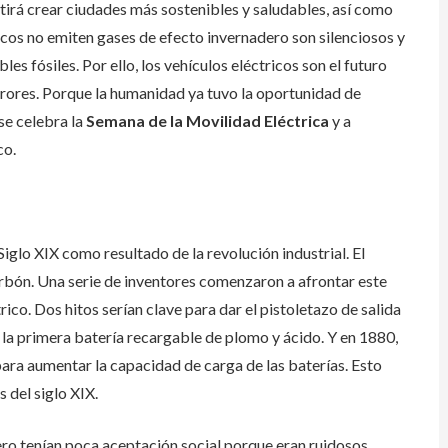
itirá crear ciudades más sostenibles y saludables, así como
icos no emiten gases de efecto invernadero son silenciosos y
s fósiles. Por ello, los vehículos eléctricos son el futuro
rores. Porque la humanidad ya tuvo la oportunidad de
se celebra la
Semana de la Movilidad Eléctrica
y a
co.
iglo XIX como resultado de la revolución industrial. El
carbón. Una serie de inventores comenzaron a afrontar este
co. Dos hitos serían clave para dar el pistoletazo de salida
 la primera batería recargable de plomo y ácido. Y en 1880,
ara aumentar la capacidad de carga de las baterías. Esto
s del siglo XIX.
ero tenían poca aceptación social porque eran ruidosos,