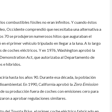
los combustibles fósiles no eran infinitos. Y cuando éstos
óleo, Occidente comprendió que necesitaba una alternativa a
los 70 se produjeron numerosos hitos que auguraban el
en el primer vehículo tripulado en llegar a la luna. A lo largo
s de coches eléctricos. Y en 1976, Washington aprobó la
 Demonstration Act, que autorizaba al Departamento de
s e híbridos.
ciría hasta los años 90. Durante esa década, la población
dioambiental. En 1990, California aprobó la
Zero Emission
% de su producción fuera de coches con emisiones cero para
aron a aprobar regulaciones similares.
nto del Toyota Prius, el primer coche eléctrico fabricado en