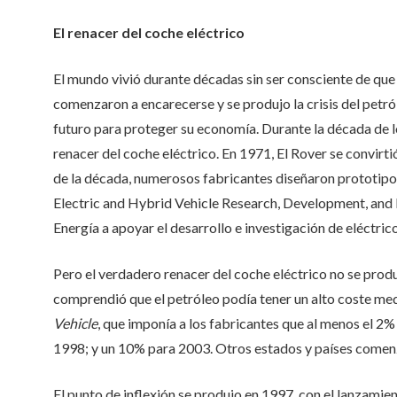
El renacer del coche eléctrico
El mundo vivió durante décadas sin ser consciente de que 
comenzaron a encarecerse y se produjo la crisis del petr
futuro para proteger su economía. Durante la década de 
renacer del coche eléctrico. En 1971, El Rover se convirtió 
de la década, numerosos fabricantes diseñaron prototipo
Electric and Hybrid Vehicle Research, Development, and
Energía a apoyar el desarrollo e investigación de eléctrico
Pero el verdadero renacer del coche eléctrico no se produ
comprendió que el petróleo podía tener un alto coste me
Vehicle
, que imponía a los fabricantes que al menos el 2
1998; y un 10% para 2003. Otros estados y países comenz
El punto de inflexión se produjo en 1997, con el lanzamie