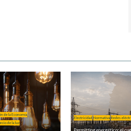
ión de la Economía
Electricidad
Normativa
Redes eléctr
cio de la luz
Permitting energético: el cue