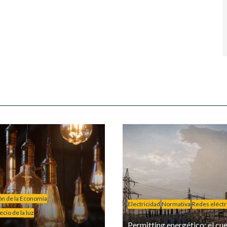
ión de la Economía
Electricidad
Normativa
Redes eléctr
cio de la luz
Permitting energético: el cue