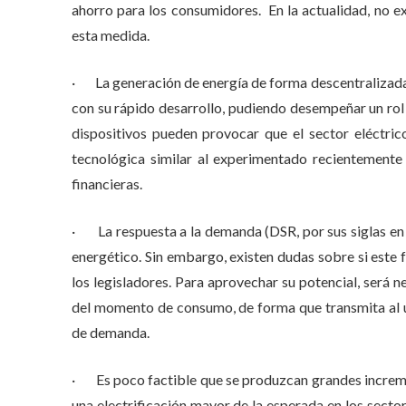
ahorro para los consumidores. En la actualidad, no e
esta medida.
· La generación de energía de forma descentralizada
con su rápido desarrollo, pudiendo desempeñar un rol
dispositivos pueden provocar que el sector eléctri
tecnológica similar al experimentado recientemente
financieras.
· La respuesta a la demanda (DSR, por sus siglas en 
energético. Sin embargo, existen dudas sobre si este
los legisladores. Para aprovechar su potencial, será n
del momento de consumo, de forma que transmita al u
de demanda.
· Es poco factible que se produzcan grandes increme
una electrificación mayor de la esperada en los sector