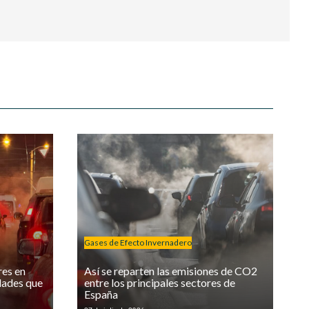
Gases de Efecto Invernadero
res en
Así se reparten las emisiones de CO2
idades que
entre los principales sectores de
España