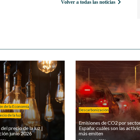
Volver a todas las noticias
ión de la Economía
Descarbonización
cio de la luz
Emisiones de CO2 por secto
del precio de la luz |
España: cuáles son las activ
ción junio 2026
más emiten