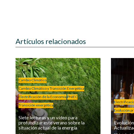
Artículos relacionados
Cambio Climático
Cambio Climático y Transición Energética
Electrificación de la Economía
PNIEC
Electrificac
Transición energética
Evolución pre
Siete lecturas y un vídeo para
profundizar este verano sobre la
Evolución 
situación actual de la energía
Actualiza