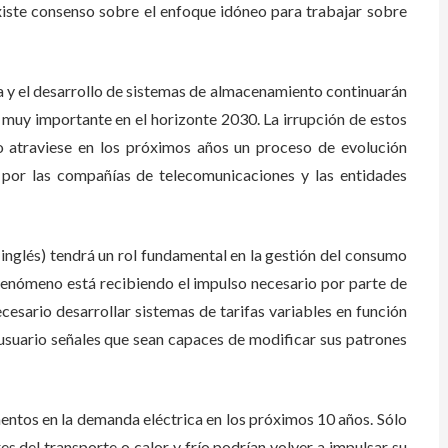
xiste consenso sobre el enfoque idóneo para trabajar sobre
 y el desarrollo de sistemas de almacenamiento continuarán
 muy importante en el horizonte 2030. La irrupción de estos
co atraviese en los próximos años un proceso de evolución
 por las compañías de telecomunicaciones y las entidades
inglés) tendrá un rol fundamental en la gestión del consumo
 fenómeno está recibiendo el impulso necesario por parte de
ecesario desarrollar sistemas de tarifas variables en función
suario señales que sean capaces de modificar sus patrones
ntos en la demanda eléctrica en los próximos 10 años. Sólo
es del transporte o calor y frío podrían volver a impulsar su