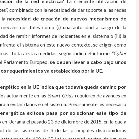
zación de la red eléctrica?
La creciente utilización de
es”, combinado con la necesidad de dar soporte a las redes
o la
necesidad de creación de nuevos mecanismos de
y mecanismos tales como (i) una autoridad a cargo de la
dad de remitir informes de incidentes en el sistema o (iii) la
enfrenta el sistema en este nuevo contexto, se erigen como
mas. Todas estas medidas, según indica el informe
“Cyber
el Parlamento Europeo,
se deben llevar a cabo bajo unos
os requerimientos ya establecidos por la UE
.
energético en la UE indica que todavía queda camino por
dos actualmente en las
Smart Grids
, requieren de avances en
ara a evitar daños en el sistema. Precisamente, es necesario
 energética exitosa pasa por solucionar este tipo de
ó en Ucrania el pasado 23 de diciembre de 2015, en la que a
l de los sistemas de 3 de las principales distribuidoras
subestaciones de 100 y 35 kV y provocó cortes de luz que