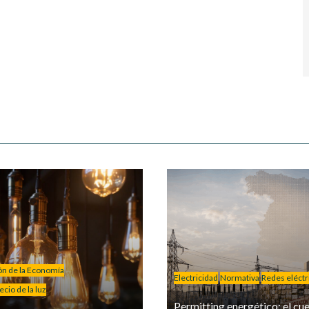
ión de la Economía
Electricidad
Normativa
Redes eléctr
cio de la luz
Permitting energético: el cue