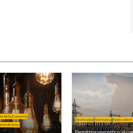
ión de la Economía
Electricidad
Normativa
Redes eléctr
cio de la luz
Permitting energético: el cue