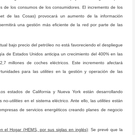
es de los consumos de los consumidores. El incremento de los
ternet de las Cosas) provocará un aumento de la información
ermitirá una gestión más eficiente de la red por parte de las
ctual bajo precio del petróleo no está favoreciendo el despliegue
gía de Estados Unidos anticipa un crecimiento del 400% en las
,7 millones de coches eléctricos. Este incremento afectará
rtunidades para las
en la gestión y operación de las
utilities
Los estados de California y Nueva York están desarrollando
s no-
en el sistema eléctrico. Ante ello, las
están
utilities
utilities
empresas de servicios energéticos creando planes de negocio
: Se prevé que la
n el Hogar (HEMS, por sus siglas en inglés)