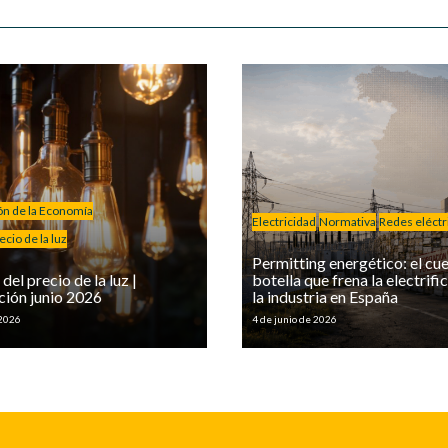
ión de la Economía
Electricidad
Normativa
Redes eléctr
cio de la luz
Permitting energético: el cue
del precio de la luz |
botella que frena la electrifi
ción junio 2026
la industria en España
 2026
4 de junio de 2026