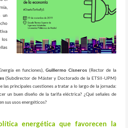
mía,
n un
icho
tiva
 los
llas
nergía en funciones),
Guillermo Cisneros
(Rector de la
es
(Subdirector de Máster y Doctorado de la ETSII-UPM)
las principales cuestiones a tratar a lo largo de la jornada:
cer un buen diseño de la tarifa eléctrica? ¿Qué señales de
en sus usos energéticos?
lítica energética que favorecen la