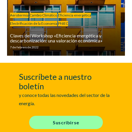
Aerotermia
Cambio Climático
Eficiencia energética
Electrificación de la Economía
PNIEC
Claves del Workshop «Eficiencia energética y
descarbonización: una valoración económica»
7 de febrero de 2022
Suscríbete a nuestro
boletín
y conoce todas las novedades del sector de la
energía.
Suscribirse