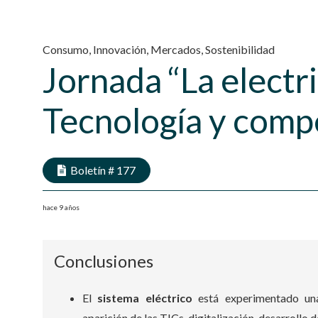
Consumo
,
Innovación
,
Mercados
,
Sostenibilidad
Jornada “La electri
Tecnología y compe
Boletín #
177
hace 9 años
Conclusiones
El
sistema eléctrico
está experimentado un
aparición de las TICs, digitalización, desarrollo