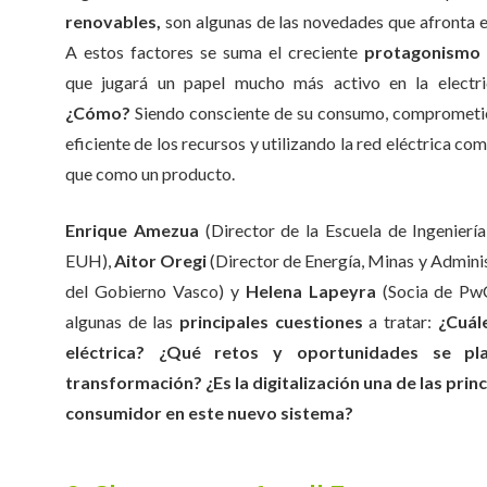
renovables,
son algunas de las novedades que afronta el
A estos factores se suma el creciente
protagonismo 
que jugará un papel mucho más activo en la electric
¿Cómo?
Siendo consciente de su consumo, comprometi
eficiente de los recursos y utilizando la red eléctrica co
que como un producto.
Enrique Amezua
(Director de la Escuela de Ingenierí
EUH),
Aitor Oregi
(Director de Energía, Minas y Adminis
del Gobierno Vasco) y
Helena Lapeyra
(Socia de PwC
algunas de las
principales cuestiones
a tratar:
¿Cuál
eléctrica? ¿Qué retos y oportunidades se pl
transformación? ¿Es la digitalización una de las pri
consumidor en este nuevo sistema?