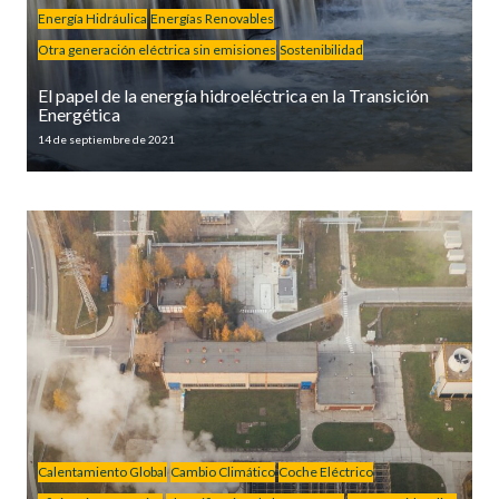
Energía Hidráulica
Energías Renovables
Otra generación eléctrica sin emisiones
Sostenibilidad
El papel de la energía hidroeléctrica en la Transición
Energética
14 de septiembre de 2021
Calentamiento Global
Cambio Climático
Coche Eléctrico