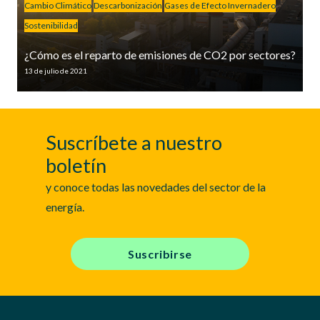
Cambio Climático
Descarbonización
Gases de Efecto Invernadero
Sostenibilidad
¿Cómo es el reparto de emisiones de CO2 por sectores?
13 de julio de 2021
Suscríbete a nuestro
boletín
y conoce todas las novedades del sector de la
energía.
Suscribirse