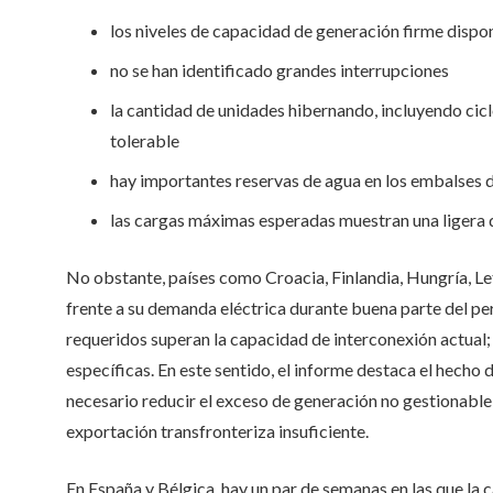
los niveles de capacidad de generación firme dispon
no se han identificado grandes interrupciones
la cantidad de unidades hibernando, incluyendo cic
tolerable
hay importantes reservas de agua en los embalses d
las cargas máximas esperadas muestran una ligera 
No obstante, países como Croacia, Finlandia, Hungría, Le
frente a su demanda eléctrica durante buena parte del per
requeridos superan la capacidad de interconexión actual;
específicas. En este sentido, el informe destaca el hecho 
necesario reducir el exceso de generación no gestionable
exportación transfronteriza insuficiente.
En España y Bélgica, hay un par de semanas en las que la 