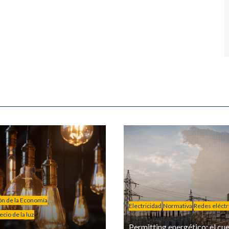
ión de la Economía
Electricidad
Normativa
Redes eléctr
cio de la luz
Permitting energético: el cue