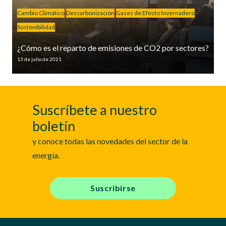
Cambio Climático
Descarbonización
Gases de Efecto Invernadero
Sostenibilidad
¿Cómo es el reparto de emisiones de CO2 por sectores?
13 de julio de 2021
Suscríbete a nuestro
boletín
y conoce todas las novedades del sector de la
energía.
Suscribirse