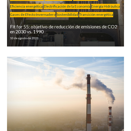
Eficiencia energética
Electrificación de la Economía
Energía Hidráulica
Gases de Efecto Invernadero
Sostenibilidad
Transición energética
Fit for 55: objetivo de reducción de emisiones de CO2
en 2030 vs. 1990
10 de agosto de 2021