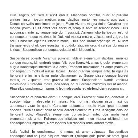
Duis sagittis orci sed suscipit varius. Maecenas porttitor, nunc at pulvinar
ultrices, ipsum ipsum pretium urna, dapibus auctor leo mauris quis quam.
Donec convallis condimentum justo. Etiam viverra magna dolor. Curabitur non
magna ipsum. Ut sit amet felis tincidunt, tempus ante ut, tempor lacus. Duis
accumsan ante ac augue interdum suscipit. Aenean lobortis ipsum est, ut
consectetur neque maximus in. Duis vel massa ornare, volutpat orci vel, varius
orci. Phasellus egestas efficitur mollis. Duis non ullamcorper ipsum. Nullam
tristique, eros ut ultricies egestas, arcu dolor aliquam orci, id cursus dui massa
id risus. Suspendisse consequat volutpat nibh id suscipit.
Suspendisse potenti. Vivamus pulvinar, nibh et elementum dapibus, urna ex
congue mauris, id hendrerit lectus felis eget libero. Vivamus id dolor elementum
augue scelerisque interdum id a enim. Praesent malesuada sit amet ipsum vel
consequat. In mollis at nisl ac lacinia. Donec pulvinar tempus ante. In egestas
hendrerit enim, in efficitur nulla ullamcorper ut. Suspendisse congue laoreet
metus, et vulputate erat gravida sit amet. Suspendisse blandit vehicula
malesuada. Curabitur malesuada tortor ac dui ornare maximus vel at magna.
Phasellus condimentum purus id leo malesuada, eu eleifend diam accumsan.
Suspendisse et pharetra diam, ut congue orci. Praesent diam leo, convallis id
suscipit vitae, malesuada in mauris. Nam ut nisl aliquam risus maximus
accumsan vitae in quam. Curabitur accumsan turpis vitae ipsum auctor
sodales. Nulla sit amet dolor at odio laoreet elementum. Cras in sagittis odio, ac
hendrerit odio. Phasellus elementum consectetur ante, quis mollis erat
elementum sit amet. Pellentesque tristique enim nec massa eleifend, non
consequat dui imperdiet. Nam lobortis nisl rhoncus urna laoreet mattis.
Nulla facilisi. In condimentum id metus sit amet vulputate. Suspendisse
consequat orci ac justo aliquam tincidunt. Quisque quis purus sit amet ligula