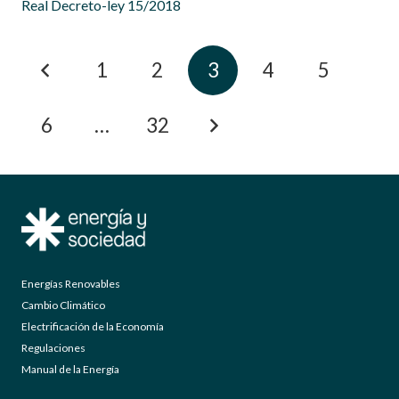
Real Decreto-ley 15/2018
1
2
3
4
5
6
…
32
Energías Renovables
Cambio Climático
Electrificación de la Economía
Regulaciones
Manual de la Energía