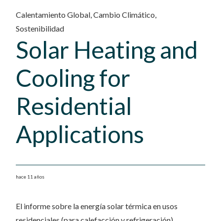
Calentamiento Global
,
Cambio Climático
,
Sostenibilidad
Solar Heating and
Cooling for
Residential
Applications
hace 11 años
El informe sobre la energía solar térmica en usos
residenciales (para calefacción y refrigeración)