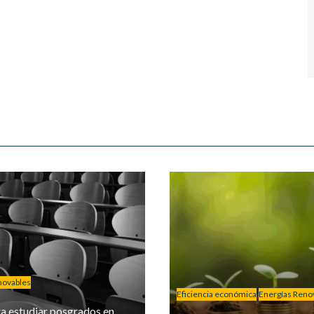
novables
Eficiencia económica
Energías Reno
a estudiar posgrados en