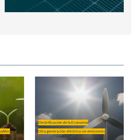
Electrificación de la Economía
vables
Otra generación eléctrica sin emisiones