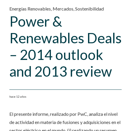
Energías Renovables
,
Mercados
,
Sostenibilidad
Power &
Renewables Deals
– 2014 outlook
and 2013 review
hace 12 años
El presente informe, realizado por PwC, analiza el nivel
de actividad en materia de fusiones y adquisiciones en el
sector eléctrico en el mundo, (i) realizando un resumen