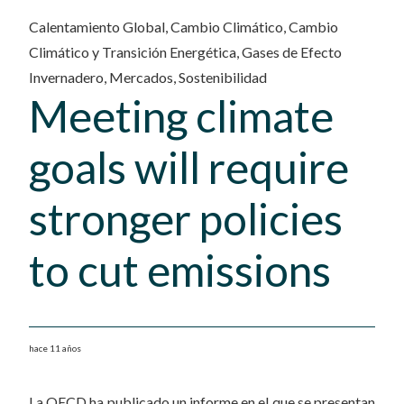
Calentamiento Global
,
Cambio Climático
,
Cambio
Climático y Transición Energética
,
Gases de Efecto
Invernadero
,
Mercados
,
Sostenibilidad
Meeting climate
goals will require
stronger policies
to cut emissions
hace 11 años
La OECD ha publicado un informe en el que se presentan