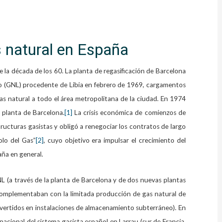
s natural en España
e la década de los 60. La planta de regasificación de Barcelona
do (GNL) procedente de Libia en febrero de 1969, cargamentos
as natural a todo el área metropolitana de la ciudad. En 1974
 planta de Barcelona.
[1]
La crisis económica de comienzos de
structuras gasistas y obligó a renegociar los contratos de largo
olo del Gas”
[2]
, cuyo objetivo era impulsar el crecimiento del
aña en general.
 (a través de la planta de Barcelona y de dos nuevas plantas
complementaban con la limitada producción de gas natural de
vertidos en instalaciones de almacenamiento subterráneo). En
acional del sistema gasista español en Larrau (sur de Francia,