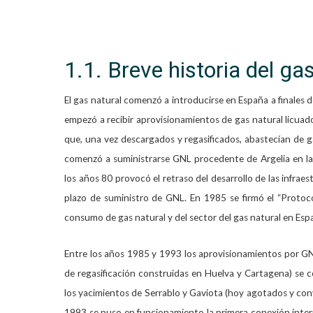
1.1. Breve historia del ga
El gas natural comenzó a introducirse en España a finales d
empezó a recibir aprovisionamientos de gas natural licua
que, una vez descargados y regasificados, abastecían de g
comenzó a suministrarse GNL procedente de Argelia en la
los años 80 provocó el retraso del desarrollo de las infrae
plazo de suministro de GNL. En 1985 se firmó el “Protoc
consumo de gas natural y del sector del gas natural en Esp
Entre los años 1985 y 1993 los aprovisionamientos por GNL
de regasificación construidas en Huelva y Cartagena) se 
los yacimientos de Serrablo y Gaviota (hoy agotados y con
1993 se puso en funcionamiento la primera conexión intern