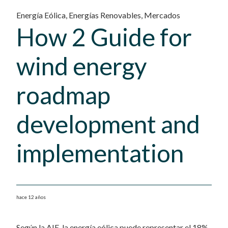
Energía Eólica
,
Energías Renovables
,
Mercados
How 2 Guide for
wind energy
roadmap
development and
implementation
hace 12 años
Según la AIE, la energía eólica puede representar el 18%