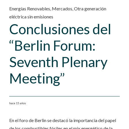
Energías Renovables
,
Mercados
,
Otra generación
eléctrica sin emisiones
Conclusiones del
“Berlin Forum:
Seventh Plenary
Meeting”
hace 15 años
En el foro de Berlin se destacó la importancia del papel
de los combustibles fósiles en el mix energético de la