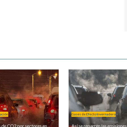
ación
Gases de Efecto Invernadero
 de CO2 por sectores en
Así se reparten las emisione