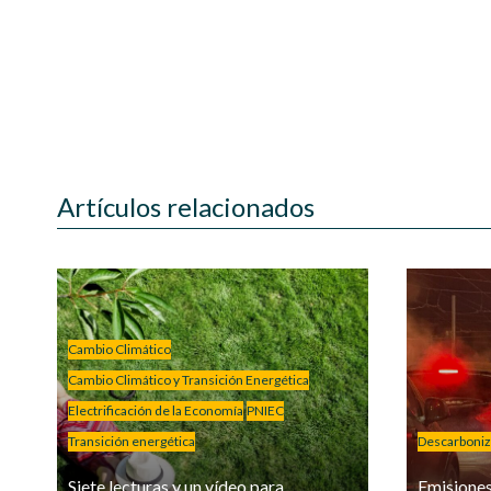
Artículos relacionados
Cambio Climático
Cambio Climático y Transición Energética
Electrificación de la Economía
PNIEC
Transición energética
Descarboniz
Siete lecturas y un vídeo para
Emisiones