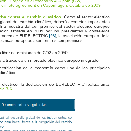
Unión Europea en el escenario 450 ppm (GW).
n a climate agreement on Copenhagen. Octubre de 2009
.
Como el sector eléctrico
cha contra el cambio climático
.
 global del cambio climático, deberá acometer importantes
 Una muestra del compromiso del sector eléctrico europeo
ración firmada en 2009 por los presidentes y consejeros
n el marco de EURELECTRIC
, la asociación europea de la
[98]
eléctricas europeas asumen tres compromisos:
o libre de emisiones de CO
en 2050.
2
o a través de un mercado eléctrico europeo integrado.
lectrificación de la economía como uno de los principales
limático.
r eléctrico, la declaración de EURELECTRIC realiza unas
bla 3‑6.