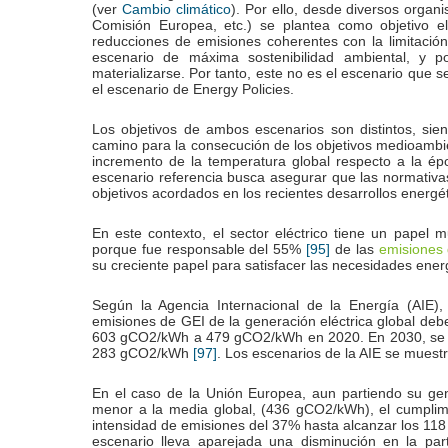
(ver
). Por ello, desde diversos organ
Cambio climático
Comisión Europea, etc.) se plantea como objetivo 
reducciones de emisiones coherentes con la limitació
escenario de máxima sostenibilidad ambiental, y 
materializarse. Por tanto, este no es el escenario que s
el escenario de
.
Energy Policies
Los objetivos de ambos escenarios son distintos, sie
camino para la consecución de los objetivos medioambi
incremento de la temperatura global respecto a la épo
escenario referencia busca asegurar que las normativas
objetivos acordados en los recientes desarrollos energé
En este contexto, el sector eléctrico tiene un papel m
porque fue responsable del 55%
de las
emisiones
[95]
su creciente papel para satisfacer las necesidades ener
Según la Agencia Internacional de la Energía (AIE),
emisiones de GEI de la generación eléctrica global de
603 gCO
/kWh a 479 gCO
/kWh en 2020. En 2030, se 
2
2
283 gCO
/kWh
. Los escenarios de la AIE se muestr
2
[97]
En el caso de la Unión Europea, aun partiendo su gen
menor a la media global, (436 gCO
/kWh), el cumplim
2
intensidad de emisiones del 37% hasta alcanzar los 11
escenario lleva aparejada una disminución en la parti