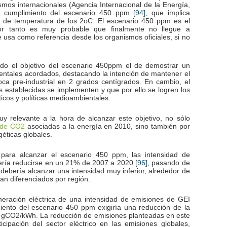
ismos internacionales (Agencia Internacional de la Energía,
el cumplimiento del escenario 450 ppm
, que implica
[94]
n de temperatura de los 2
C. El escenario 450 ppm es el
o
por tanto es muy probable que finalmente no llegue a
e usa como referencia desde los organismos oficiales, si no
ndo el objetivo del escenario 450ppm el de demostrar un
entales acordados, destacando la intención de mantener el
ca pre-industrial en 2 grados centígrados. En cambio, el
 establecidas se implementen y que por ello se logren los
ticos y políticas medioambientales.
uy relevante a la hora de alcanzar este objetivo, no sólo
 de CO
asociadas a la energía en 2010, sino también por
2
géticas globales.
 para alcanzar el escenario 450 ppm, las intensidad de
bería reducirse en un 21% de 2007 a 2020
, pasando de
[96]
debería alcanzar una intensidad muy inferior, alrededor de
an diferenciados por región.
eración eléctrica de una intensidad de emisiones de GEI
iento del escenario 450 ppm exigiría una reducción de la
8 gCO
/kWh. La reducción de emisiones planteadas en este
2
cipación del sector eléctrico en las emisiones globales,