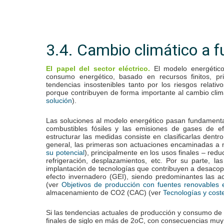
3.4. Cambio climático a fu
El modelo energético 
El papel del sector eléctrico.
consumo energético, basado en recursos finitos, pri
tendencias insostenibles tanto por los riesgos relati
porque contribuyen de forma importante al cambio clim
).
solución
Las soluciones al modelo energético pasan fundamenta
combustibles fósiles y las emisiones de gases de e
estructurar las medidas consiste en clasificarlas dent
general, las primeras son actuaciones encaminadas a m
), principalmente en los usos finales – red
su potencial
refrigeración, desplazamientos, etc. Por su parte, l
implantación de tecnologías que contribuyen a desacop
efecto invernadero (GEI), siendo predominantes las a
(ver
Objetivos de producción con fuentes renovables
almacenamiento de CO
(CAC) (ver
2
Tecnologías y cost
Si las tendencias actuales de producción y consumo de 
finales de siglo en más de 2
C, con consecuencias muy 
o