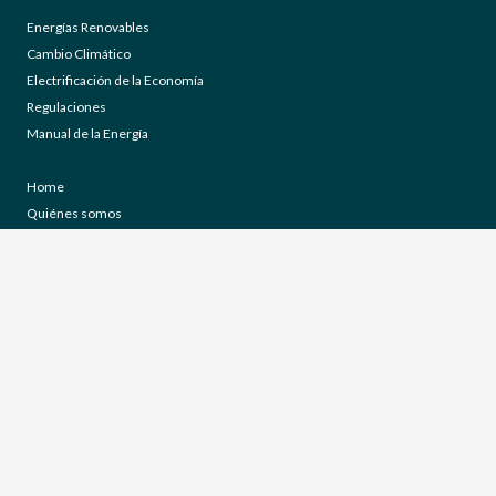
Energías Renovables
Cambio Climático
Electrificación de la Economía
Regulaciones
Manual de la Energía
Home
Quiénes somos
Preguntas frecuentes
Glosario
Enlaces de interés
Contacto
Política de privacidad
Aviso legal
Política de cookies