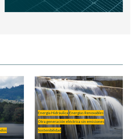
Energía Hidráulica
Energías Renovables
Otra generación eléctrica sin emisiones
ados
Sostenibilidad