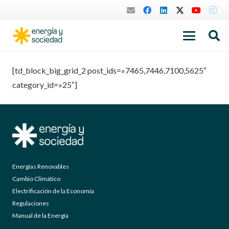
[td_block_big_grid_2 post_ids=»7465,7446,7100,5625″
category_id=»25″]
Energías Renovables
Cambio Climático
Electrificación de la Economía
Regulaciones
Manual de la Energía