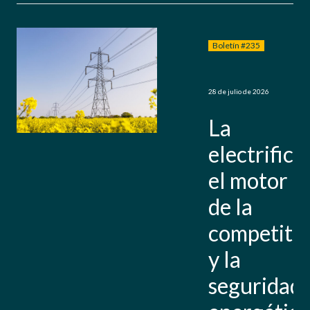
Boletín #235
28 de julio de 2026
1
La
electrificación:
el motor
de la
competitividad
y la
seguridad