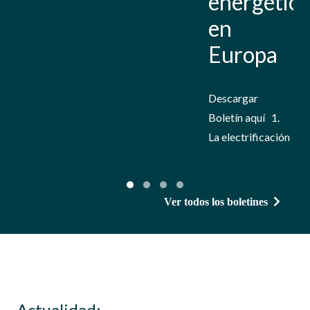
energética
en
Europa
Descargar
Boletín aquí 1.
La electrificación
se consolida
r
como prioridad
f
estratégica
r
Ver todos los boletines
europea La
Comisión
Europea
identifica la
e
electrificación
p
Actualidad: